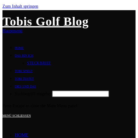
Zum Inhalt springen
Tobis Golf Blog
Hauptmenü
HOME
DAS BIN ICH
STECKBRIEF
TOBI SPIELT
TOBI TESTET
DIES UND DAS
Suchbegriff eingeben
Press Escape to close the Main Menu panel
MENÜ
SCHLIESSEN
HOME