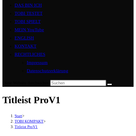
DAS BIN ICH
TOBI TESTET
TOBI SPIELT
MEIN YouTube
ENGLISH
KONTAKT
RECHTLICHES
Impressum
Datenschutzerklärung
Diese Website durchsuchen
Titleist ProV1
Start
>
TOBI KOMPAKT
>
Titleist ProV1