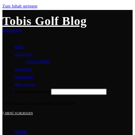
Zum Inhalt springen
Tobis Golf Blog
Hauptmenü
HOME
DAS BIN ICH
STECKBRIEF
TOBI SPIELT
TOBI TESTET
DIES UND DAS
Suchbegriff eingeben
Press Escape to close the Main Menu panel
MENÜ
SCHLIESSEN
HOME