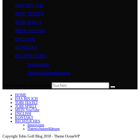
DAS BIN ICH
TOBI TESTET
TOBI SPIELT
MEIN YouTube
ENGLISH
KONTAKT
RECHTLICHES
Impressum
Datenschutzerklärung
Diese Website durchsuchen
HOME
DAS BIN ICH
TOBI TESTET
TOBI SPIELT
MEIN YouTube
ENGLISH
KONTAKT
RECHTLICHES
Impressum
Datenschutzerklärung
Copyright Tobis Golf Blog 2018 - Theme OceanWP