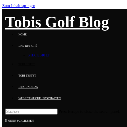
Zum Inhalt springen
Tobis Golf Blog
HOME
DAS BIN ICH
STECKBRIEF
TOBI SPIELT
TOBI TESTET
DIES UND DAS
WEBSITE-SUCHE UMSCHALTEN
Press Escape to close the search panel.
MENÜ
SCHLIESSEN