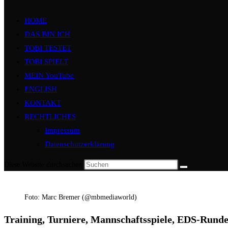
HOME
DAS BIN ICH
TOBI TESTET
TOBI SPIELT
MEIN YouTube
ENGLISH
KONTAKT
RECHTLICHES
Impressum
Datenschutzerklärung
Diese Website durchsuchen
Foto: Marc Bremer (@mbmediaworld)
Training, Turniere, Mannschaftsspiele, EDS-Runden