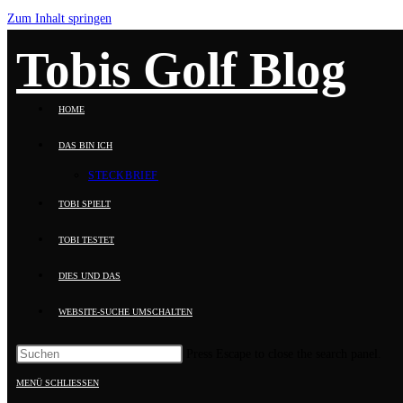
Zum Inhalt springen
Tobis Golf Blog
HOME
DAS BIN ICH
STECKBRIEF
TOBI SPIELT
TOBI TESTET
DIES UND DAS
WEBSITE-SUCHE UMSCHALTEN
Press Escape to close the search panel.
MENÜ
SCHLIESSEN