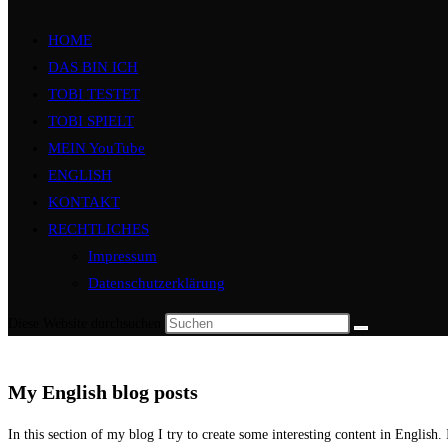
HOME
DAS BIN ICH
TOBI TESTET
TOBI SPIELT
MEIN YouTube
ENGLISH
KONTAKT
RECHTLICHES
Impressum
Datenschutzerklärung
Diese Website durchsuchen
My English blog posts
In this section of my blog I try to create some interesting content in Englis