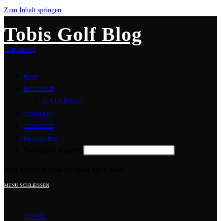
Zum Inhalt springen
Tobis Golf Blog
Hauptmenü
HOME
DAS BIN ICH
STECKBRIEF
TOBI SPIELT
TOBI TESTET
DIES UND DAS
Suchbegriff eingeben
Press Escape to close the Main Menu panel
MENÜ
SCHLIESSEN
HOME