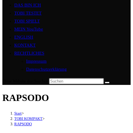
DAS BIN ICH
TOBI TESTET
TOBI SPIELT
MEIN YouTube
ENGLISH
KONTAKT
RECHTLICHES
Impressum
Datenschutzerklärung
Diese Website durchsuchen
RAPSODO
Start
>
TOBI KOMPAKT
>
RAPSODO