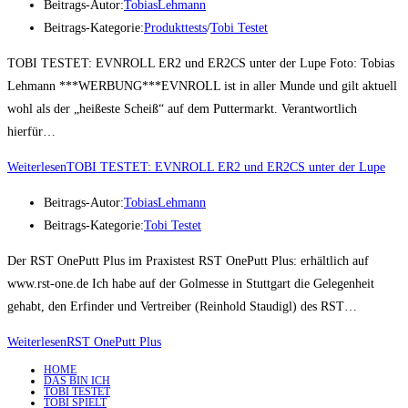
Beitrags-Autor:
TobiasLehmann
Beitrags-Kategorie:
Produkttests
/
Tobi Testet
TOBI TESTET: EVNROLL ER2 und ER2CS unter der Lupe Foto: Tobias
Lehmann ***WERBUNG***EVNROLL ist in aller Munde und gilt aktuell
wohl als der „heißeste Scheiß“ auf dem Puttermarkt. Verantwortlich
hierfür…
Weiterlesen
TOBI TESTET: EVNROLL ER2 und ER2CS unter der Lupe
Beitrags-Autor:
TobiasLehmann
Beitrags-Kategorie:
Tobi Testet
Der RST OnePutt Plus im Praxistest RST OnePutt Plus: erhältlich auf
www.rst-one.de Ich habe auf der Golmesse in Stuttgart die Gelegenheit
gehabt, den Erfinder und Vertreiber (Reinhold Staudigl) des RST…
Weiterlesen
RST OnePutt Plus
HOME
DAS BIN ICH
TOBI TESTET
TOBI SPIELT