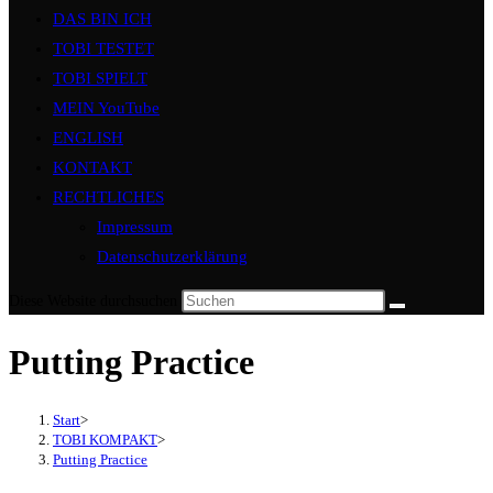
DAS BIN ICH
TOBI TESTET
TOBI SPIELT
MEIN YouTube
ENGLISH
KONTAKT
RECHTLICHES
Impressum
Datenschutzerklärung
Diese Website durchsuchen
Putting Practice
Start
>
TOBI KOMPAKT
>
Putting Practice