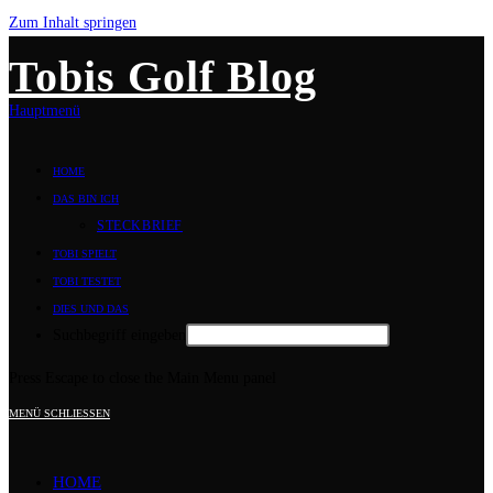
Zum Inhalt springen
Tobis Golf Blog
Hauptmenü
HOME
DAS BIN ICH
STECKBRIEF
TOBI SPIELT
TOBI TESTET
DIES UND DAS
Suchbegriff eingeben
Press Escape to close the Main Menu panel
MENÜ
SCHLIESSEN
HOME