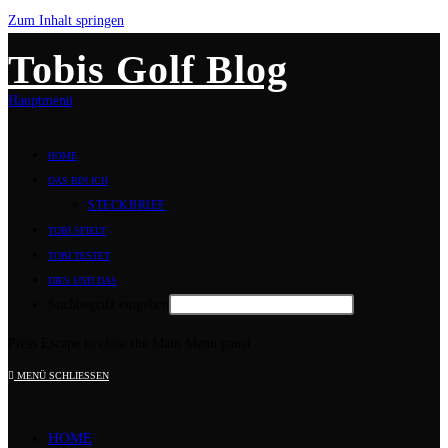
Zum Inhalt springen
Tobis Golf Blog
Hauptmenü
HOME
DAS BIN ICH
STECKBRIEF
TOBI SPIELT
TOBI TESTET
DIES UND DAS
Suchbegriff eingeben
Press Escape to close the Main Menu panel
MENÜ
SCHLIESSEN
HOME