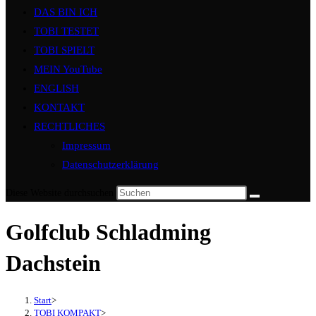
DAS BIN ICH
TOBI TESTET
TOBI SPIELT
MEIN YouTube
ENGLISH
KONTAKT
RECHTLICHES
Impressum
Datenschutzerklärung
Diese Website durchsuchen
Golfclub Schladming
Dachstein
Start
>
TOBI KOMPAKT
>