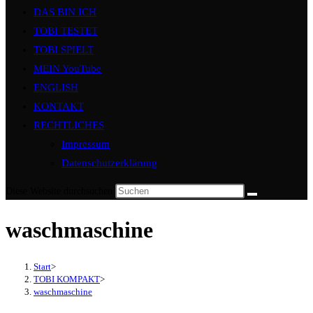
DAS BIN ICH
TOBI TESTET
TOBI SPIELT
MEIN YouTube
ENGLISH
KONTAKT
RECHTLICHES
Impressum
Datenschutzerklärung
Diese Website durchsuchen
waschmaschine
Start
>
TOBI KOMPAKT
>
waschmaschine