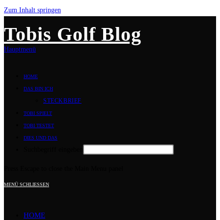
Zum Inhalt springen
Tobis Golf Blog
Hauptmenü
HOME
DAS BIN ICH
STECKBRIEF
TOBI SPIELT
TOBI TESTET
DIES UND DAS
Suchbegriff eingeben
Press Escape to close the Main Menu panel
MENÜ
SCHLIESSEN
HOME