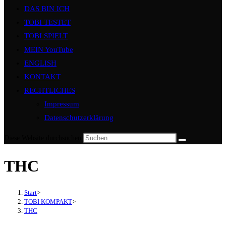
DAS BIN ICH
TOBI TESTET
TOBI SPIELT
MEIN YouTube
ENGLISH
KONTAKT
RECHTLICHES
Impressum
Datenschutzerklärung
Diese Website durchsuchen
THC
Start
>
TOBI KOMPAKT
>
THC