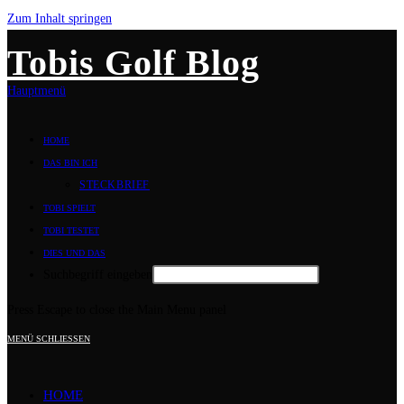
Zum Inhalt springen
Tobis Golf Blog
Hauptmenü
HOME
DAS BIN ICH
STECKBRIEF
TOBI SPIELT
TOBI TESTET
DIES UND DAS
Suchbegriff eingeben
Press Escape to close the Main Menu panel
MENÜ
SCHLIESSEN
HOME