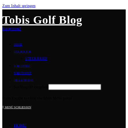
Zum Inhalt springen
Tobis Golf Blog
Hauptmenü
HOME
DAS BIN ICH
STECKBRIEF
TOBI SPIELT
TOBI TESTET
DIES UND DAS
Suchbegriff eingeben
Press Escape to close the Main Menu panel
MENÜ
SCHLIESSEN
HOME