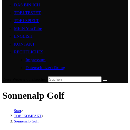
DAS BIN ICH
TOBI TESTET
TOBI SPIELT
MEIN YouTube
ENGLISH
KONTAKT
RECHTLICHES
Impressum
Datenschutzerklärung
Diese Website durchsuchen
Sonnenalp Golf
Start
>
TOBI KOMPAKT
>
Sonnenalp Golf