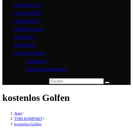
DAS BIN ICH
TOBI TESTET
TOBI SPIELT
MEIN YouTube
ENGLISH
KONTAKT
RECHTLICHES
Impressum
Datenschutzerklärung
Diese Website durchsuchen
kostenlos Golfen
Start
>
TOBI KOMPAKT
>
kostenlos Golfen