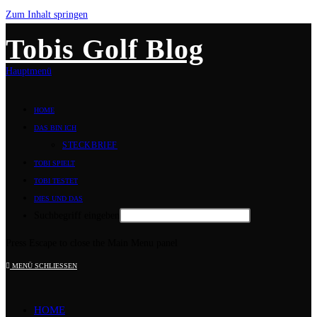
Zum Inhalt springen
Tobis Golf Blog
Hauptmenü
HOME
DAS BIN ICH
STECKBRIEF
TOBI SPIELT
TOBI TESTET
DIES UND DAS
Suchbegriff eingeben
Press Escape to close the Main Menu panel
MENÜ
SCHLIESSEN
HOME