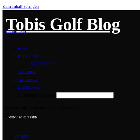
Zum Inhalt springen
Tobis Golf Blog
Hauptmenü
HOME
DAS BIN ICH
STECKBRIEF
TOBI SPIELT
TOBI TESTET
DIES UND DAS
Suchbegriff eingeben
Press Escape to close the Main Menu panel
MENÜ
SCHLIESSEN
HOME