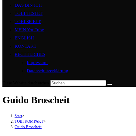
DAS BIN ICH
TOBI TESTET
TOBI SPIELT
MEIN YouTube
ENGLISH
KONTAKT
RECHTLICHES
Impressum
Datenschutzerklärung
Diese Website durchsuchen
Guido Broscheit
Start
>
TOBI KOMPAKT
>
Guido Broscheit