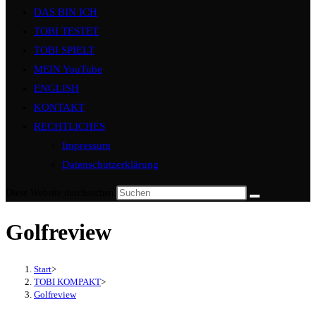
DAS BIN ICH
TOBI TESTET
TOBI SPIELT
MEIN YouTube
ENGLISH
KONTAKT
RECHTLICHES
Impressum
Datenschutzerklärung
Diese Website durchsuchen
Golfreview
Start
>
TOBI KOMPAKT
>
Golfreview