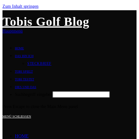
Zum Inhalt springen
Tobis Golf Blog
Hauptmenü
HOME
DAS BIN ICH
STECKBRIEF
TOBI SPIELT
TOBI TESTET
DIES UND DAS
Suchbegriff eingeben
Press Escape to close the Main Menu panel
MENÜ
SCHLIESSEN
HOME