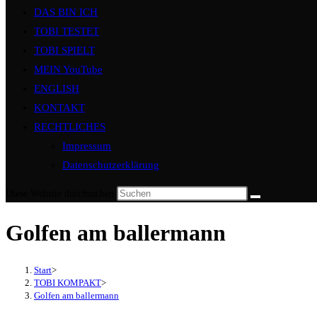
DAS BIN ICH
TOBI TESTET
TOBI SPIELT
MEIN YouTube
ENGLISH
KONTAKT
RECHTLICHES
Impressum
Datenschutzerklärung
Diese Website durchsuchen
Golfen am ballermann
Start
>
TOBI KOMPAKT
>
Golfen am ballermann