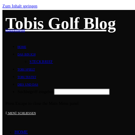
Zum Inhalt springen
Tobis Golf Blog
Hauptmenü
HOME
DAS BIN ICH
STECKBRIEF
TOBI SPIELT
TOBI TESTET
DIES UND DAS
Suchbegriff eingeben
Press Escape to close the Main Menu panel
MENÜ
SCHLIESSEN
HOME