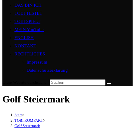
DAS BIN ICH
TOBI TESTET
TOBI SPIELT
MEIN YouTube
ENGLISH
KONTAKT
RECHTLICHES
Impressum
Datenschutzerklärung
Diese Website durchsuchen
Golf Steiermark
Start
>
TOBI KOMPAKT
>
Golf Steiermark