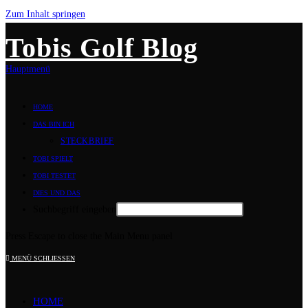
Zum Inhalt springen
Tobis Golf Blog
Hauptmenü
HOME
DAS BIN ICH
STECKBRIEF
TOBI SPIELT
TOBI TESTET
DIES UND DAS
Suchbegriff eingeben
Press Escape to close the Main Menu panel
MENÜ
SCHLIESSEN
HOME