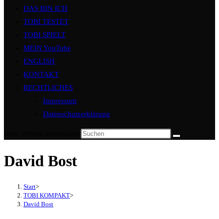
DAS BIN ICH
TOBI TESTET
TOBI SPIELT
MEIN YouTube
ENGLISH
KONTAKT
RECHTLICHES
Impressum
Datenschutzerklärung
Diese Website durchsuchen
David Bost
Start
>
TOBI KOMPAKT
>
David Bost