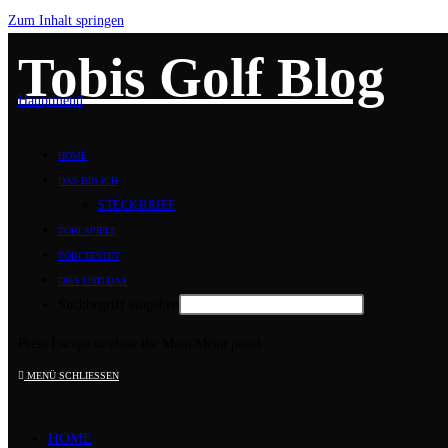
Zum Inhalt springen
Tobis Golf Blog
Hauptmenü
HOME
DAS BIN ICH
STECKBRIEF
TOBI SPIELT
TOBI TESTET
DIES UND DAS
Suchbegriff eingeben
Press Escape to close the Main Menu panel
MENÜ
SCHLIESSEN
HOME