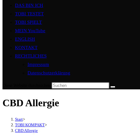
DAS BIN ICH
TOBI TESTET
TOBI SPIELT
MEIN YouTube
ENGLISH
KONTAKT
RECHTLICHES
Impressum
Datenschutzerklärung
Diese Website durchsuchen
CBD Allergie
Start
>
TOBI KOMPAKT
>
CBD Allergie