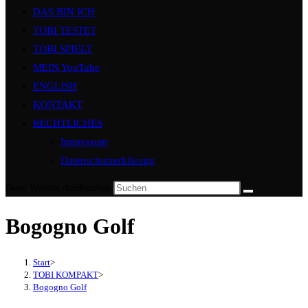
DAS BIN ICH
TOBI TESTET
TOBI SPIELT
MEIN YouTube
ENGLISH
KONTAKT
RECHTLICHES
Impressum
Datenschutzerklärung
Diese Website durchsuchen
Bogogno Golf
Start
>
TOBI KOMPAKT
>
Bogogno Golf