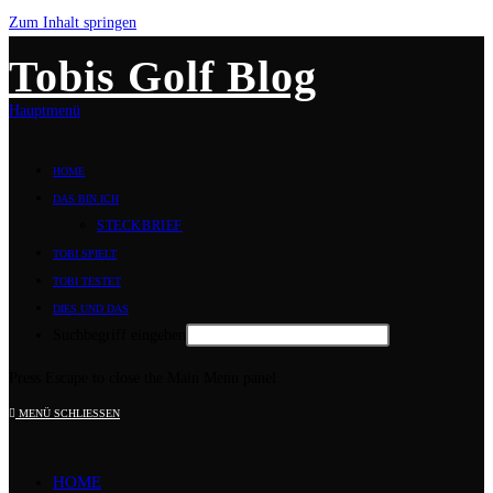
Zum Inhalt springen
Tobis Golf Blog
Hauptmenü
HOME
DAS BIN ICH
STECKBRIEF
TOBI SPIELT
TOBI TESTET
DIES UND DAS
Suchbegriff eingeben
Press Escape to close the Main Menu panel
MENÜ
SCHLIESSEN
HOME