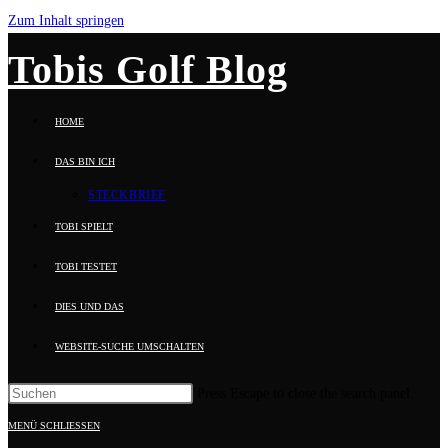
Zum Inhalt springen
Tobis Golf Blog
HOME
DAS BIN ICH
STECKBRIEF
TOBI SPIELT
TOBI TESTET
DIES UND DAS
WEBSITE-SUCHE UMSCHALTEN
Press Escape to close the search panel.
MENÜ
SCHLIESSEN