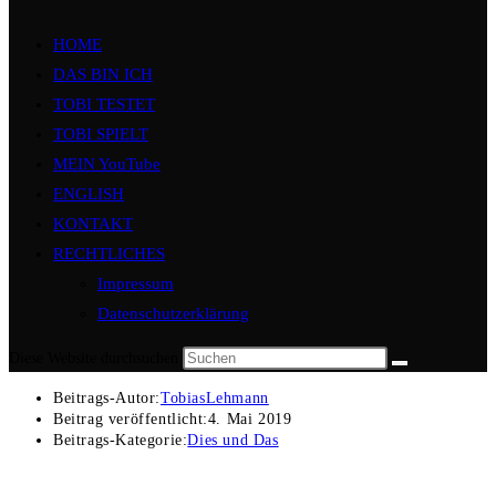
HOME
DAS BIN ICH
TOBI TESTET
TOBI SPIELT
MEIN YouTube
ENGLISH
KONTAKT
RECHTLICHES
Impressum
Datenschutzerklärung
Diese Website durchsuchen
Beitrags-Autor:
TobiasLehmann
Beitrag veröffentlicht:
4. Mai 2019
Beitrags-Kategorie:
Dies und Das