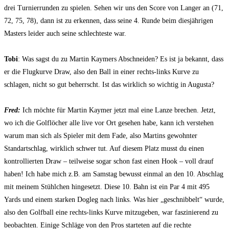
drei Turnierrunden zu spielen. Sehen wir uns den Score von Langer an (71,
72, 75, 78), dann ist zu erkennen, dass seine 4. Runde beim diesjährigen
Masters leider auch seine schlechteste war.
Tobi
: Was sagst du zu Martin Kaymers Abschneiden? Es ist ja bekannt, dass
er die Flugkurve Draw, also den Ball in einer rechts-links Kurve zu
schlagen, nicht so gut beherrscht. Ist das wirklich so wichtig in Augusta?
Fred:
Ich möchte für Martin Kaymer jetzt mal eine Lanze brechen. Jetzt,
wo ich die Golflöcher alle live vor Ort gesehen habe, kann ich verstehen
warum man sich als Spieler mit dem Fade, also Martins gewohnter
Standartschlag, wirklich schwer tut. Auf diesem Platz musst du einen
kontrollierten Draw – teilweise sogar schon fast einen Hook – voll drauf
haben! Ich habe mich z.B. am Samstag bewusst einmal an den 10. Abschlag
mit meinem Stühlchen hingesetzt. Diese 10. Bahn ist ein Par 4 mit 495
Yards und einem starken Dogleg nach links. Was hier „geschnibbelt“ wurde,
also den Golfball eine rechts-links Kurve mitzugeben, war faszinierend zu
beobachten. Einige Schläge von den Pros starteten auf die rechte