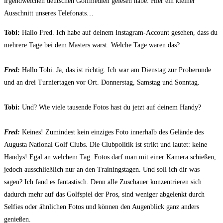
irgendwelchen deutschen Golfmedien gelesen habe. Hier ein kleiner
Ausschnitt unseres Telefonats…
Tobi:
Hallo Fred. Ich habe auf deinem Instagram-Account gesehen, dass du
mehrere Tage bei dem Masters warst. Welche Tage waren das?
Fred:
Hallo Tobi. Ja, das ist richtig. Ich war am Dienstag zur Proberunde
und an drei Turniertagen vor Ort. Donnerstag, Samstag und Sonntag.
Tobi:
Und? Wie viele tausende Fotos hast du jetzt auf deinem Handy?
Fred:
Keines! Zumindest kein einziges Foto innerhalb des Gelände des
Augusta National Golf Clubs. Die Clubpolitik ist strikt und lautet: keine
Handys! Egal an welchem Tag. Fotos darf man mit einer Kamera schießen,
jedoch ausschließlich nur an den Trainingstagen.
Und soll ich dir was
sagen? Ich fand es fantastisch. Denn alle Zuschauer konzentrieren sich
dadurch mehr auf das Golfspiel der Pros, sind weniger abgelenkt durch
Selfies oder ähnlichen Fotos und können den Augenblick ganz anders
genießen.