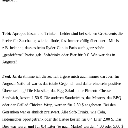
abgebaut.
Tobi:
Apropos Essen und Trinken. Leider sind bei solchen Großevents die
Preise für Zuschauer, wie ich finde, fast immer völlig überteuert. Mir ist
z.B. bekannt, dass es beim Ryder-Cup in Paris auch ganz schön
„gepfefferte“ Preise gab.
Softdrinks oder Bier für 9 €. Wie war das in
Augusta?
Fred:
Ja, da stimme ich dir zu. Ich ärgere mich auch immer darüber. Im
Augusta National war es das totale Gegenteil und daher eine sehr positive
Überraschung! Die Klassiker, das Egg-Salad- oder Pimento Cheese
Sandwich, kosten 1,50 $. Die anderen Sandwiches, das Masters, das BBQ
oder der Grilled Chicken Wrap, werden für 2,50 $ angeboten. Bei den
Getränken war es ähnlich preiswert. Alle Soft-Drinks, wie Cola,
isotonisches Sportgetränk oder der Eistee kosten für 0,4 Liter 2,00 $. Das
Bier war teurer und für 0,4 Liter (je nach Marke) wurden 4,00 oder 5,00 $