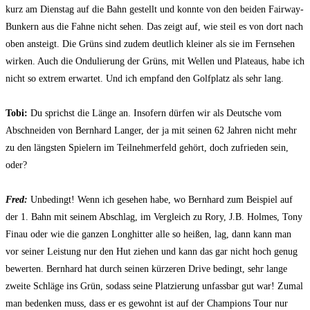
kurz am Dienstag auf die Bahn gestellt und konnte von den beiden Fairway-
Bunkern aus die Fahne nicht sehen. Das zeigt auf, wie steil es von dort nach
oben ansteigt. Die Grüns sind zudem deutlich kleiner als sie im Fernsehen
wirken. Auch die Ondulierung der Grüns, mit Wellen und Plateaus, habe ich
nicht so extrem erwartet. Und ich empfand den Golfplatz als sehr lang.
Tobi:
Du sprichst die Länge an. Insofern dürfen wir als Deutsche vom
Abschneiden von Bernhard Langer, der ja mit seinen 62 Jahren nicht mehr
zu den längsten Spielern im Teilnehmerfeld gehört, doch zufrieden sein,
oder?
Fred:
Unbedingt! Wenn ich gesehen habe, wo Bernhard zum Beispiel auf
der 1. Bahn mit seinem Abschlag, im Vergleich zu Rory, J.B. Holmes, Tony
Finau oder wie die ganzen Longhitter alle so heißen, lag, dann kann man
vor seiner Leistung nur den Hut ziehen und kann das gar nicht hoch genug
bewerten. Bernhard hat durch seinen kürzeren Drive bedingt, sehr lange
zweite Schläge ins Grün, sodass seine Platzierung unfassbar gut war! Zumal
man bedenken muss, dass er es gewohnt ist auf der Champions Tour nur