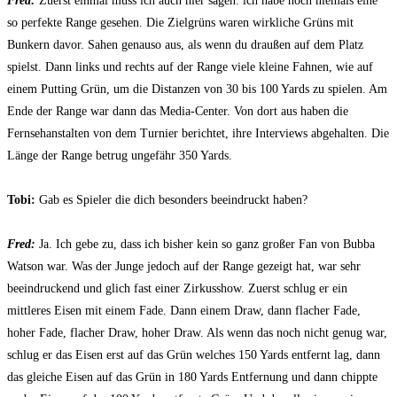
Fred:
Zuerst einmal muss ich auch hier sagen: ich habe noch niemals eine
so perfekte Range gesehen. Die Zielgrüns waren wirkliche Grüns mit
Bunkern davor. Sahen genauso aus, als wenn du draußen auf dem Platz
spielst. Dann links und rechts auf der Range viele kleine Fahnen, wie auf
einem Putting Grün, um die Distanzen von 30 bis 100 Yards zu spielen. Am
Ende der Range war dann das Media-Center. Von dort aus haben die
Fernsehanstalten von dem Turnier berichtet, ihre Interviews abgehalten. Die
Länge der Range betrug ungefähr 350 Yards.
Tobi:
Gab es Spieler die dich besonders beeindruckt haben?
Fred:
Ja. Ich gebe zu, dass ich bisher kein so ganz großer Fan von Bubba
Watson war. Was der Junge jedoch auf der Range gezeigt hat, war sehr
beeindruckend und glich fast einer Zirkusshow. Zuerst schlug er ein
mittleres Eisen mit einem Fade. Dann einem Draw, dann flacher Fade,
hoher Fade, flacher Draw, hoher Draw. Als wenn das noch nicht genug war,
schlug er das Eisen erst auf das Grün welches 150 Yards entfernt lag, dann
das gleiche Eisen auf das Grün in 180 Yards Entfernung und dann chippte